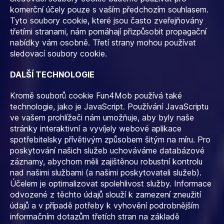
komerční účely pouze s vaším předchozím souhlasem.
Tyto soubory cookie, které jsou často zveřejňovány
třetími stranami, nám pomáhají přizpůsobit propagační
nabídky vám osobně. Třetí strany mohou používat
sledovací soubory cookie.
DALŠÍ TECHNOLOGIE
Kromě souborů cookie Fun4Mob používá také
technologie, jako je JavaScript. Používání JavaScriptu
ve vašem prohlížeči nám umožňuje, aby byly naše
stránky interaktivní a vyvíjely webové aplikace
spotřebitelsky přívětivým způsobem šitým na míru. Pro
poskytování našich služeb uchováváme databázové
záznamy, abychom měli zajištěnou robustní kontrolu
nad našimi službami (a našimi poskytovateli služeb).
Účelem je optimalizovat spolehlivost služby. Informace
odvozené z těchto údajů slouží k zamezení zneužití
údajů a v případě potřeby k vyhovění podrobnějším
informačním dotazům třetích stran na základě