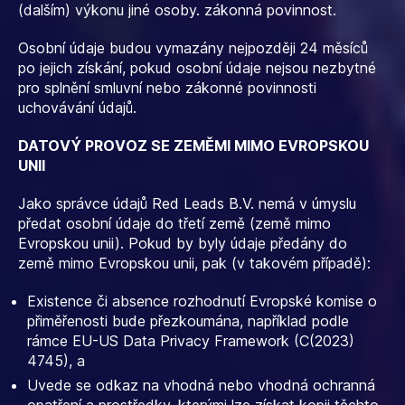
(dalším) výkonu jiné osoby. zákonná povinnost.
Osobní údaje budou vymazány nejpozději 24 měsíců
po jejich získání, pokud osobní údaje nejsou nezbytné
pro splnění smluvní nebo zákonné povinnosti
uchovávání údajů.
DATOVÝ PROVOZ SE ZEMĚMI MIMO EVROPSKOU
UNII
Jako správce údajů Red Leads B.V. nemá v úmyslu
předat osobní údaje do třetí země (země mimo
Evropskou unii). Pokud by byly údaje předány do
země mimo Evropskou unii, pak (v takovém případě):
Existence či absence rozhodnutí Evropské komise o
přiměřenosti bude přezkoumána, například podle
rámce EU-US Data Privacy Framework (C(2023)
4745), a
Uvede se odkaz na vhodná nebo vhodná ochranná