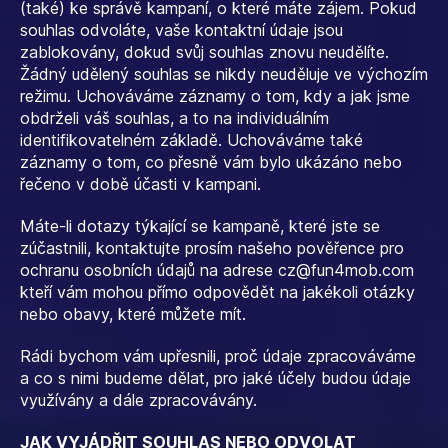
(také) ke správě kampaní, o které máte zájem. Pokud
souhlas odvoláte, vaše kontaktní údaje jsou
zablokovány, dokud svůj souhlas znovu neudělíte.
Žádný udělený souhlas se nikdy neuděluje ve výchozím
režimu. Uchováváme záznamy o tom, kdy a jak jsme
obdrželi váš souhlas, a to na individuálním
identifikovatelném základě. Uchováváme také
záznamy o tom, co přesně vám bylo ukázáno nebo
řečeno v době účasti v kampani.
Máte-li dotazy týkající se kampaně, které jste se
zúčastnili, kontaktujte prosím našeho pověřence pro
ochranu osobních údajů na adrese
cz@fun4mob.com
kteří vám mohou přímo odpovědět na jakékoli otázky
nebo obavy, které můžete mít.
Rádi bychom vám upřesnili, proč údaje zpracováváme
a co s nimi budeme dělat, pro jaké účely budou údaje
využívány a dále zpracovávány.
JAK VYJÁDŘIT SOUHLAS NEBO ODVOLAT