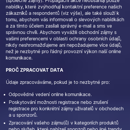
(společné zájmy). Propagační akce neobsahují pouze
nabídky, které zvýhodňují kontaktní preference našich
zákazníků a respondentů (viz výše), ale také slouží k
tomu, abychom vás informovali o slevových nabídkách
a za tímto účelem zasílali správný e-mail a sms ve
správnou chvíli. Abychom vyvážili obchodní zájmy s
vašimi preferencemi v oblasti ochrany osobních údajů,
nikdy neshromažďujeme ani nepožadujeme více údajů,
než je nezbytné pro řádný provozní výkon naší online
komunikace.
PROČ ZPRACOVAT DATA
Údaje zpracováváme, pokud je to nezbytné pro:
Odpovědné vedení online komunikace.
Poskytování možnosti registrace nebo zrušení
registrace pro konkrétní zájmy uživatelů v obchodech
a u sponzorů.
Zpracování vašeho zájmu(ů) v kategoriích produktů
nebo služeb, které nabízejí sponzoři nebo jiné trendy