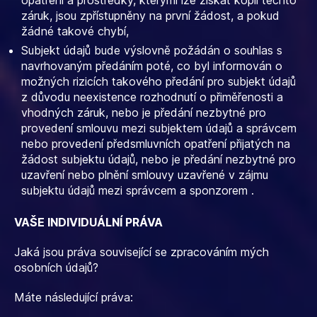
opatření a prostředky, kterými lze získat kopii těchto
záruk, jsou zpřístupněny na první žádost, a pokud
žádné takové chybí,
Subjekt údajů bude výslovně požádán o souhlas s
navrhovaným předáním poté, co byl informován o
možných rizicích takového předání pro subjekt údajů
z důvodu neexistence rozhodnutí o přiměřenosti a
vhodných záruk, nebo je předání nezbytné pro
provedení smlouvu mezi subjektem údajů a správcem
nebo provedení předsmluvních opatření přijatých na
žádost subjektu údajů, nebo je předání nezbytné pro
uzavření nebo plnění smlouvy uzavřené v zájmu
subjektu údajů mezi správcem a sponzorem .
VAŠE INDIVIDUÁLNÍ PRÁVA
Jaká jsou práva související se zpracováním mých
osobních údajů?
Máte následující práva: