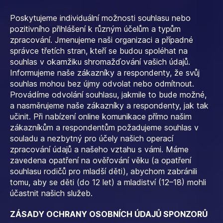
Poskytujeme individuální možnosti souhlasu nebo
pozitivního přihlášení k různým účelům a typům
zpracování. Jmenujeme naši organizaci a případné
správce třetích stran, kteří se budou spoléhat na
souhlas v okamžiku shromažďování vašich údajů.
Informujeme naše zákazníky a respondenty, že svůj
souhlas mohou bez újmy odvolat nebo odmítnout.
Provádíme odvolání souhlasu, jakmile to bude možné,
a nasměrujeme naše zákazníky a respondenty, jak tak
učinit. Při nabízení online komunikace přímo našim
zákazníkům a respondentům požadujeme souhlas v
souladu a nezbytný pro účely našich operací
zpracování údajů a našeho vztahu s vámi. Máme
zavedena opatření na ověřování věku (a opatření
souhlasu rodičů pro mladší děti), abychom zabránili
tomu, aby se děti (do 12 let) a mladiství (12–18) mohli
účastnit našich služeb.
ZÁSADY OCHRANY OSOBNÍCH ÚDAJŮ SPONZORŮ