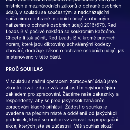
místních a mezinárodních zákonů o ochraně osobních
údajů, v souladu se současnými a nadcházejícími
nařízeními o ochraně osobních údajů a obecným
nařízením o ochraně osobních údajů 2016/679. Red
Leads B.V. pečlivě nakládá se soukromím každého.
Chcete-li tak učinit, Red Leads B.V. kromě právních
norem, které jsou diktovány schválenými kodexy
chování, dodržuje zákon o ochraně osobních údajů, jak
je stanoveno v této části.
PROČ SOUHLAS
V souladu s našimi operacemi zpracování údajů jsme
zkontrolovali, zda je váš souhlas tím nejvhodnějším
základem pro zpracování. Žádáme naše zákazníky a
respondenty, aby se před jakýmkoli zahájením
zpracování kladně přihlásili. Žádost o souhlas je
uvedena na předním místě a odděleně od jakýchkoli
podmínek, které se mohou vztahovat na propagační
akce, kterých jste se zúčastnili. Váš souhlas slouží