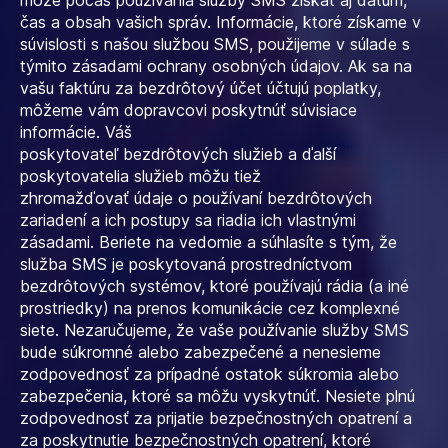
môže počas používania služby SMS získať aj dátum,
čas a obsah vašich správ. Informácie, ktoré získame v
súvislosti s našou službou SMS, použijeme v súlade s
týmito zásadami ochrany osobných údajov. Ak sa na
vašu faktúru za bezdrôtový účet účtujú poplatky,
môžeme vám dopravcovi poskytnúť súvisiace
informácie. Váš
poskytovateľ bezdrôtových služieb a ďalší
poskytovatelia služieb môžu tiež
zhromažďovať údaje o používaní bezdrôtových
zariadení a ich postupy sa riadia ich vlastnými
zásadami. Beriete na vedomie a súhlasíte s tým, že
služba SMS je poskytovaná prostredníctvom
bezdrôtových systémov, ktoré používajú rádia (a iné
prostriedky) na prenos komunikácie cez komplexné
siete. Nezaručujeme, že vaše používanie služby SMS
bude súkromné ​​alebo zabezpečené a nenesieme
zodpovednosť za prípadné ostatok súkromia alebo
zabezpečenia, ktoré sa môžu vyskytnúť. Nesiete plnú
zodpovednosť za prijatie bezpečnostných opatrení a
za poskytnutie bezpečnostných opatrení, ktoré