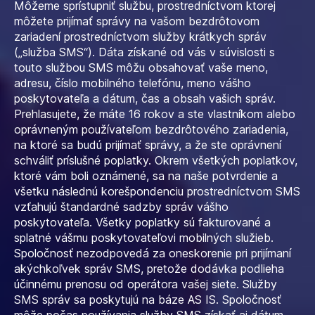
Môžeme sprístupniť službu, prostredníctvom ktorej
môžete prijímať správy na vašom bezdrôtovom
zariadení prostredníctvom služby krátkych správ
(„služba SMS“). Dáta získané od vás v súvislosti s
touto službou SMS môžu obsahovať vaše meno,
adresu, číslo mobilného telefónu, meno vášho
poskytovateľa a dátum, čas a obsah vašich správ.
Prehlasujete, že máte 16 rokov a ste vlastníkom alebo
oprávneným používateľom bezdrôtového zariadenia,
na ktoré sa budú prijímať správy, a že ste oprávnení
schváliť príslušné poplatky. Okrem všetkých poplatkov,
ktoré vám boli oznámené, sa na naše potvrdenie a
všetku následnú korešpondenciu prostredníctvom SMS
vzťahujú štandardné sadzby správ vášho
poskytovateľa. Všetky poplatky sú fakturované a
splatné vášmu poskytovateľovi mobilných služieb.
Spoločnosť nezodpovedá za oneskorenie pri prijímaní
akýchkoľvek správ SMS, pretože dodávka podlieha
účinnému prenosu od operátora vašej siete. Služby
SMS správ sa poskytujú na báze AS IS. Spoločnosť