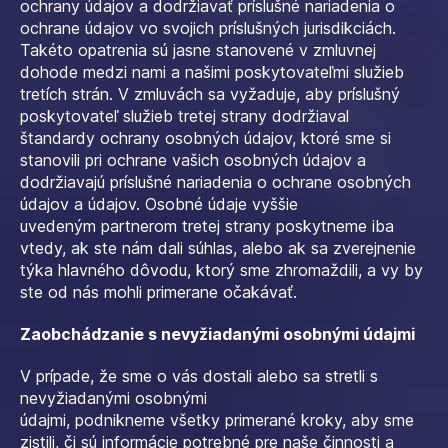
ochrany údajov a dodržiavať príslušné nariadenia o
ochrane údajov vo svojich príslušných jurisdikciách.
Takéto opatrenia sú jasne stanovené v zmluvnej
dohode medzi nami a našimi poskytovateľmi služieb
tretích strán. V zmluvách sa vyžaduje, aby príslušný
poskytovateľ služieb tretej strany dodržiaval
štandardy ochrany osobných údajov, ktoré sme si
stanovili pri ochrane vašich osobných údajov a
dodržiavajú príslušné nariadenia o ochrane osobných
údajov a údajov. Osobné údaje vyššie
uvedeným partnerom tretej strany poskytneme iba
vtedy, ak ste nám dali súhlas, alebo ak sa zverejnenie
týka hlavného dôvodu, ktorý sme zhromaždili, a vy by
ste od nás mohli primerane očakávať.
Zaobchádzanie s nevyžiadanými osobnými údajmi
V prípade, že sme o vás dostali alebo sa stretli s
nevyžiadanými osobnými
údajmi, podnikneme všetky primerané kroky, aby sme
zistili, či sú informácie potrebné pre naše činnosti a