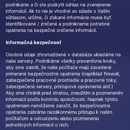
podnikanie a či ste poskytli súhlas na zverejnenie
informácií. Ak to nie je vhodné av súlade s Vaším
súhlasom, určíme, či získané informácie musia byť
identifikované / zničené a podnikneme potrebné
opatrenia na bezpečné zničenie informácií.
Informačná bezpečnosť
Osobné údaje zhromaždené v databáze ukladáme na
naše servery. Podnikáme všetky preventívne kroky,
aby sme zaistili, že naše počítače majú zavedené
primerané bezpečnostné opatrenia (napríklad firewall,
zabezpečené pracovné prostredie a pracovné toky,
zabezpečené servery, prístupové oprávnenia atď.)
Aby sme chránili pred stratou, zneužitím a pozmenením
informácií podľa kontrolu spoločnosti. Napriek týmto
opatreniam nemôžeme zaručiť, že bezpečnostné
opatrenia zabránia nezákonnému prístupu k našim
počítačom a odcudzeniu alebo pozmeneniu
jednotlivých informácií o nich.