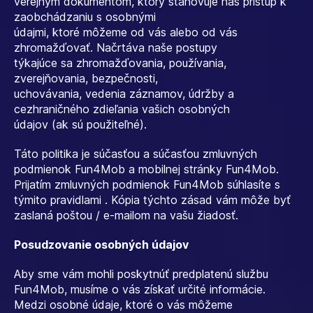
verejným dokumentom, ktorý stanovuje náš prístup k
zaobchádzaniu s osobnými
údajmi, ktoré môžeme od vás alebo od vás
zhromažďovať. Načrtáva naše postupy
týkajúce sa zhromažďovania, používania,
zverejňovania, bezpečnosti,
uchovávania, vedenia záznamov, údržby a
cezhraničného zdieľania vašich osobných
údajov (ak sú použiteľné).
Táto politika je súčasťou a súčasťou zmluvných
podmienok Fun4Mob a mobilnej stránky Fun4Mob.
Prijatím zmluvných podmienok Fun4Mob súhlasíte s
týmito pravidlami . Kópia týchto zásad vám môže byť
zaslaná poštou / e-mailom na vašu žiadosť.
Posudzovanie osobných údajov
Aby sme vám mohli poskytnúť predplatenú službu
Fun4Mob, musíme o vás získať určité informácie.
Medzi osobné údaje, ktoré o vás môžeme