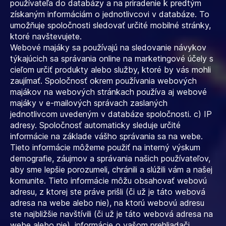
používateľa do databázy a na priradenie k predtým
získaným informáciám o jednotlivcovi v databáze. To
umožňuje spoločnosti sledovať určité mobilné stránky,
ktoré navštevujete.
Webové majáky sa používajú na sledovanie návykov
týkajúcich sa správania online na marketingové účely s
cieľom určiť produkty alebo služby, ktoré by vás mohli
zaujímať. Spoločnosť okrem používania webových
majákov na webových stránkach používa aj webové
majáky v e-mailových správach zaslaných
jednotlivcom uvedeným v databáze spoločnosti. c) IP
adresy. Spoločnosť automaticky sleduje určité
informácie na základe vášho správania sa na webe.
Tieto informácie môžeme použiť na interný výskum
demografie, záujmov a správania našich používateľov,
aby sme lepšie porozumeli, chránili a slúžili vám a našej
komunite. Tieto informácie môžu obsahovať webovú
adresu, z ktorej ste práve prišli (či už je táto webová
adresa na webe alebo nie), na ktorú webovú adresu
ste najbližšie navštívili (či už je táto webová adresa na
webe alebo nie), informácie o vašom prehliadači