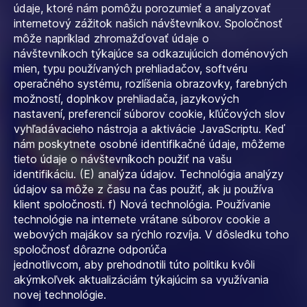
údaje, ktoré nám pomôžu porozumieť a analyzovať
internetový zážitok našich návštevníkov. Spoločnosť
môže napríklad zhromažďovať údaje o
návštevníkoch týkajúce sa odkazujúcich doménových
mien, typu používaných prehliadačov, softvéru
operačného systému, rozlíšenia obrazovky, farebných
možností, doplnkov prehliadača, jazykových
nastavení, preferencií súborov cookie, kľúčových slov
vyhľadávacieho nástroja a aktivácie JavaScriptu. Keď
nám poskytnete osobné identifikačné údaje, môžeme
tieto údaje o návštevníkoch použiť na vašu
identifikáciu. (E) analýza údajov. Technológia analýzy
údajov sa môže z času na čas použiť, ak ju používa
klient spoločnosti. f) Nová technológia. Používanie
technológie na internete vrátane súborov cookie a
webových majákov sa rýchlo rozvíja. V dôsledku toho
spoločnosť dôrazne odporúča
jednotlivcom, aby prehodnotili túto politiku kvôli
akýmkoľvek aktualizáciám týkajúcim sa využívania
novej technológie.