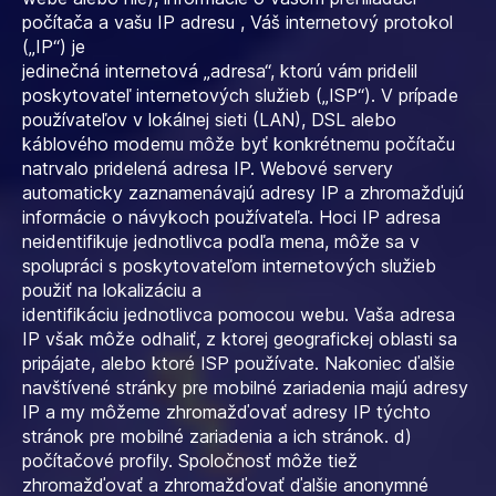
počítača a vašu IP adresu , Váš internetový protokol
(„IP“) je
jedinečná internetová „adresa“, ktorú vám pridelil
poskytovateľ internetových služieb („ISP“). V prípade
používateľov v lokálnej sieti (LAN), DSL alebo
káblového modemu môže byť konkrétnemu počítaču
natrvalo pridelená adresa IP. Webové servery
automaticky zaznamenávajú adresy IP a zhromažďujú
informácie o návykoch používateľa. Hoci IP adresa
neidentifikuje jednotlivca podľa mena, môže sa v
spolupráci s poskytovateľom internetových služieb
použiť na lokalizáciu a
identifikáciu jednotlivca pomocou webu. Vaša adresa
IP však môže odhaliť, z ktorej geografickej oblasti sa
pripájate, alebo ktoré ISP používate. Nakoniec ďalšie
navštívené stránky pre mobilné zariadenia majú adresy
IP a my môžeme zhromažďovať adresy IP týchto
stránok pre mobilné zariadenia a ich stránok. d)
počítačové profily. Spoločnosť môže tiež
zhromažďovať a zhromažďovať ďalšie anonymné