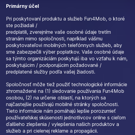
Primárny účel
Pri poskytovaní produktu a služieb Fun4Mob, o ktoré
ste požiadali /
predplatili, zverejníme vaše osobné údaje tretím
stranám mimo spoločnosti, napríklad vášmu
poskytovateľovi mobilných telefónnych služieb, aby
sme zabezpečili výber poplatkov. Vaše osobné údaje
sa týmto organizáciám poskytujú iba vo vzťahu k nám,
poskytujúcim / podporujúcim požadované /
predplatené služby podľa vašej žiadosti.
Spoločnosť môže tiež použiť technologické informácie
zhromaždené na (1) sledovanie používania Fun4Mob
osobou, (2) na určenie oblastí, na ktorých sa
najčastejšie používajú mobilné stránky spoločnosti.
Tieto informácie nám pomáhajú lepšie porozumieť
používateľskej skúsenosti jednotlivcov online s cieľom
ďalšieho zlepšenia / vylepšenia našich produktov a
služieb a pri cielenej reklame a propagácii.