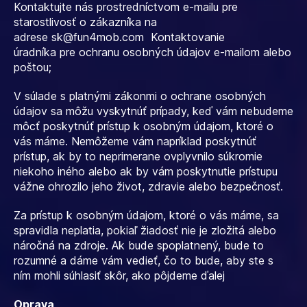
Kontaktujte nás prostredníctvom e-mailu pre
starostlivosť o zákazníka na
adrese
sk@fun4mob.com
Kontaktovanie
úradníka pre ochranu osobných údajov e-mailom alebo
poštou;
V súlade s platnými zákonmi o ochrane osobných
údajov sa môžu vyskytnúť prípady, keď vám nebudeme
môcť poskytnúť prístup k osobným údajom, ktoré o
vás máme. Nemôžeme vám napríklad poskytnúť
prístup, ak by to neprimerane ovplyvnilo súkromie
niekoho iného alebo ak by vám poskytnutie prístupu
vážne ohrozilo jeho život, zdravie alebo bezpečnosť.
Za prístup k osobným údajom, ktoré o vás máme, sa
spravidla neplatia, pokiaľ žiadosť nie je zložitá alebo
náročná na zdroje. Ak bude spoplatnený, bude to
rozumné a dáme vám vedieť, čo to bude, aby ste s
ním mohli súhlasiť skôr, ako pôjdeme ďalej
Oprava