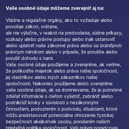
Vaše osobné údaje môžeme zverejniť aj na:
Vládne a regulačné orgány, ako to vyžaduje alebo
povoľuje zákon, vrátane,
ale nie výlučne, v reakcii na predvolania, súdne príkazy,
rozkazy alebo právne postupy alebo inak ustanoviť
alebo uplatniť naše zákonné práva alebo sa brániťproti
právnym nárokom alebo v prípade, že porušíte alebo
porušiť dohodu s nami.
Vaše osobné údaje použijeme a zverejníme, ak veríme,
že poškodíte majetok alebo práva našej spoločnosti,
jej vlastníkov alebo iných zákazníkov našej
spoločnosti. Nakoniec použijeme alebo zverejníme
vaše osobné údaje, ak sa domnievame, že je potrebné
zdieľať informácie s cieľom vyšetriť, zabrániť alebo
podniknúť kroky v súvislosti s nezákonnými
činnosťami, podozrením z podvodu, situáciami, ktoré
môžu predstavovať potenciálne ohrozenie fyzickej
bezpečnosti akejkoľvek osoby, porušením našich
prijateľná politika spoločnosti, Vaši právni poradcovia