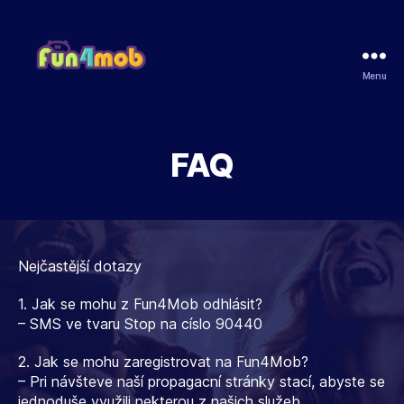
Menu
Fun4Mob
FAQ
Nejčastější dotazy
1. Jak se mohu z Fun4Mob odhlásit?
– SMS ve tvaru Stop na císlo 90440
2. Jak se mohu zaregistrovat na Fun4Mob?
– Pri návšteve naší propagacní stránky stací, abyste se
jednoduše využili nekterou z našich služeb.