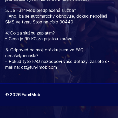
3. Je Fun4Mob predplacená služba?
– Ano, ba se automaticky obnovuje, dokud nepošleš
SMS ve tvaru Stop na císlo 90440
4. Co za službu zaplatím?
– Cena je 99 KC za prijatou zprávu.
5. Odpoved na moji otázku jsem ve FAQ
nenašel/nenašla?
– Pokud tyto FAQ nezodpoví vaše dotazy, zašlete e-
mail na:
cz@fun4mob.com
© 2026
Fun4Mob